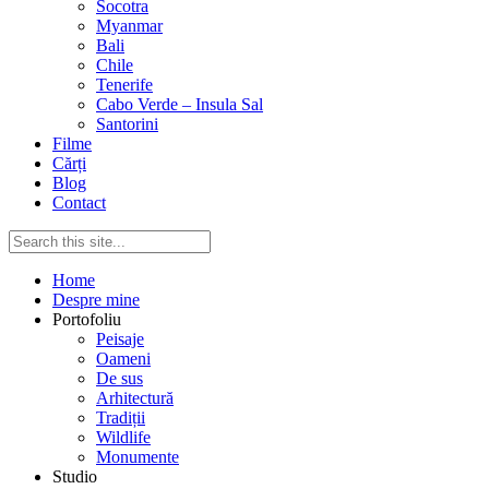
Socotra
Myanmar
Bali
Chile
Tenerife
Cabo Verde – Insula Sal
Santorini
Filme
Cărți
Blog
Contact
Home
Despre mine
Portofoliu
Peisaje
Oameni
De sus
Arhitectură
Tradiții
Wildlife
Monumente
Studio