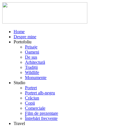
Home
Despre mine
Portofoliu
Peisaje
Oameni
De sus
Arhitectură
Tradiții
Wildlife
Monumente
Studio
Portret
Portret alb-negru
Crăciun
Copii
Comerciale
Film de prezentare
Întrebări frecvente
Travel