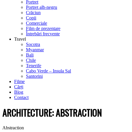
Portret
Portret alb-negru
Crăciun
Copii
Comerciale
Film de prezentare
Întrebări frecvente
Travel
Socotra
Myanmar
Bali
Chile
Tenerife
Cabo Verde – Insula Sal
Santorini
Filme
Cărți
Blog
Contact
ARCHITECTURE: ABSTRACTION
Abstraction