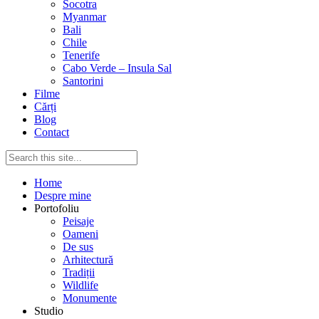
Socotra
Myanmar
Bali
Chile
Tenerife
Cabo Verde – Insula Sal
Santorini
Filme
Cărți
Blog
Contact
Home
Despre mine
Portofoliu
Peisaje
Oameni
De sus
Arhitectură
Tradiții
Wildlife
Monumente
Studio