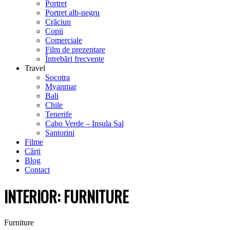
Portret
Portret alb-negru
Crăciun
Copii
Comerciale
Film de prezentare
Întrebări frecvente
Travel
Socotra
Myanmar
Bali
Chile
Tenerife
Cabo Verde – Insula Sal
Santorini
Filme
Cărți
Blog
Contact
INTERIOR: FURNITURE
Furniture