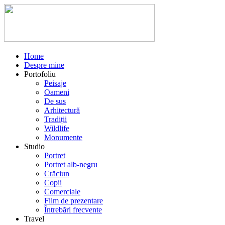
Home
Despre mine
Portofoliu
Peisaje
Oameni
De sus
Arhitectură
Tradiții
Wildlife
Monumente
Studio
Portret
Portret alb-negru
Crăciun
Copii
Comerciale
Film de prezentare
Întrebări frecvente
Travel