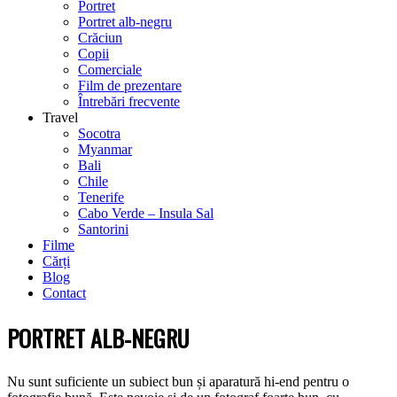
Portret
Portret alb-negru
Crăciun
Copii
Comerciale
Film de prezentare
Întrebări frecvente
Travel
Socotra
Myanmar
Bali
Chile
Tenerife
Cabo Verde – Insula Sal
Santorini
Filme
Cărți
Blog
Contact
PORTRET ALB-NEGRU
Nu sunt suficiente un subiect bun și aparatură hi-end pentru o