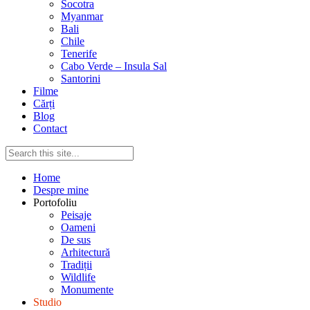
Socotra
Myanmar
Bali
Chile
Tenerife
Cabo Verde – Insula Sal
Santorini
Filme
Cărți
Blog
Contact
Home
Despre mine
Portofoliu
Peisaje
Oameni
De sus
Arhitectură
Tradiții
Wildlife
Monumente
Studio