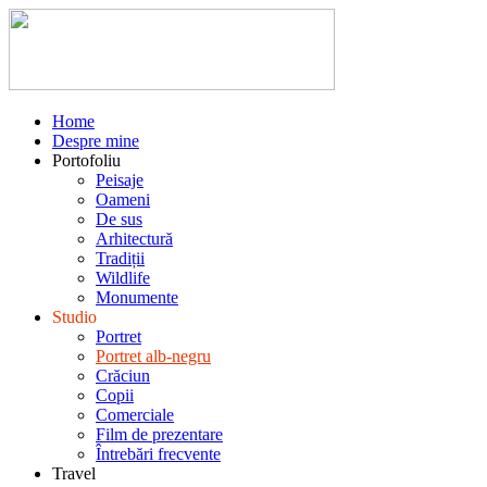
Home
Despre mine
Portofoliu
Peisaje
Oameni
De sus
Arhitectură
Tradiții
Wildlife
Monumente
Studio
Portret
Portret alb-negru
Crăciun
Copii
Comerciale
Film de prezentare
Întrebări frecvente
Travel