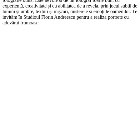
fotografie bună. Este nevoie și de un fotograf foarte bun, cu
experiență, creativitate și cu abilitatea de a revela, prin jocul subtil de
lumini și umbre, texturi și mișcări, misterele și emoțiile oamenilor. Te
invităm în Studioul Florin Andreescu pentru a realiza portrete cu
adevărat frumoase.