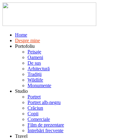
Home
Despre mine
Portofoliu
Peisaje
Oameni
De sus
Arhitectură
Tradiții
Wildlife
Monumente
Studio
Portret
Portret alb-negru
Crăciun
Copii
Comerciale
Film de prezentare
Întrebări frecvente
Travel