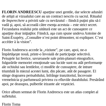
FLORIN ANDREESCU
aparţine unei gentile, dar selecte adunări
de artişti ai vizualului care au un contract nescris cu sacrul. Ritualul
de
împerechere
a privirii sale cu nevăzutul – fiindcă puţini ştiu să-l
vadă şi, apoi, să acceadă către esenţa acestuia – este strict secret.
Fecundarea realului prin uitătură este un act de cunoaştere ce
aparţine doar iniţiaţilor. Fiindcă, aşa cum spune undeva Antoine de
Saint-Éxupéry, „Connaître n’est point démontrer, ni expliquer. C’est
accéder à la vision”.
Florin Andreescu accede la „viziune”, pe care, apoi, ne-o
împărtăşeşte nouă, printr-o învoială de participaţie selectivă.
Peisajele lui feerice, savuroasele sale prim-planuri etnografice,
fulgurările memoriei emoţionale sau lucide sunt nu atât performanţe
ale ochiului sau lentilelor, ci modèle de cunoaştere, de intrare
triumfală în miezul acestei lumi, din păcate, atât de pasagere. El
stinge dogoarea perisabilului, înfrânge tranzitoriul, încovoaie
vremelnicia şi parfumează privirea cu efluviile durabilului. Presărând
apoi, pe deasupra, pulberile irizante ale veşniciei.
Orice album semnat de Florin Andreescu este un atlas complet al
sufletului.
Florin Toma