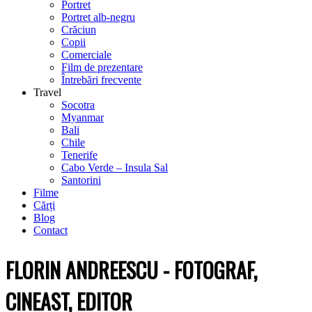
Portret
Portret alb-negru
Crăciun
Copii
Comerciale
Film de prezentare
Întrebări frecvente
Travel
Socotra
Myanmar
Bali
Chile
Tenerife
Cabo Verde – Insula Sal
Santorini
Filme
Cărți
Blog
Contact
FLORIN ANDREESCU - FOTOGRAF,
CINEAST, EDITOR