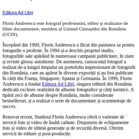
Editura Ad Libri
Florin Andreescu este fotograf profesionist, editor și realizator de
filme documentare
, membru al Uniunii Cineaștilor din România
(UCIN).
Începând din 1990, Florin Andreescu a făcut din pasiunea sa pentru
fotografie o profesie. În 1994 și-a deschis propriul studio,
fotografiile sale apărând în numeroase campanii publicitare, în ziare
și reviste glossy autohtone. De asemenea, cunoscutul fotograf a
realizat de-a lungul timpului un portofoliu impresionant de fotografii
din România, care au apărut în diverse expoziții și au fost publicate
în cărți din Franța, Singapore, Spania și Germania. În 1999, Florin
Andreescu a fondat
Editura Ad Libri
, singura editură din România
dedicată exclusiv realizării de albume fotografice şi cărţi turistice. A
tipărit zeci de albume despre România, multe considerate
bestselleruri, și a realizat o serie de documentare și scurtmetraje de
succes.
Renovat recent, Studioul Florin Andreescu oferă o varietate de
servicii foto și video de înaltă calitate. Dispunem de echipamente
foto și video de ultimă generație și de recuzită diversă. Oferim
servicii de editare și post-producție.