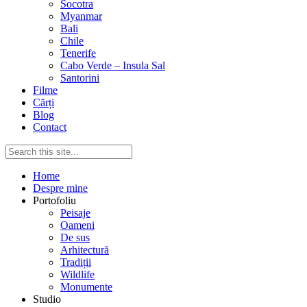
Socotra
Myanmar
Bali
Chile
Tenerife
Cabo Verde – Insula Sal
Santorini
Filme
Cărți
Blog
Contact
Home
Despre mine
Portofoliu
Peisaje
Oameni
De sus
Arhitectură
Tradiții
Wildlife
Monumente
Studio