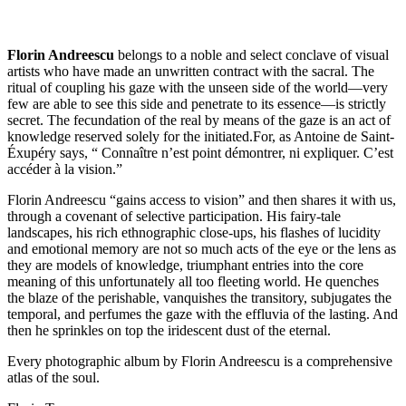
Florin Andreescu
belongs to a noble and select conclave of visual
artists who have made an unwritten contract with the sacral. The
ritual of coupling his gaze with the unseen side of the world—very
few are able to see this side and penetrate to its essence—is strictly
secret. The fecundation of the real by means of the gaze is an act of
knowledge reserved solely for the initiated.For, as Antoine de Saint-
Éxupéry says, “ Connaître n’est point démontrer, ni expliquer. C’est
accéder à la vision.”
Florin Andreescu “gains access to vision” and then shares it with us,
through a covenant of selective participation. His fairy-tale
landscapes, his rich ethnographic close-ups, his flashes of lucidity
and emotional memory are not so much acts of the eye or the lens as
they are models of knowledge, triumphant entries into the core
meaning of this unfortunately all too fleeting world. He quenches
the blaze of the perishable, vanquishes the transitory, subjugates the
temporal, and perfumes the gaze with the effluvia of the lasting. And
then he sprinkles on top the iridescent dust of the eternal.
Every photographic album by Florin Andreescu is a comprehensive
atlas of the soul.