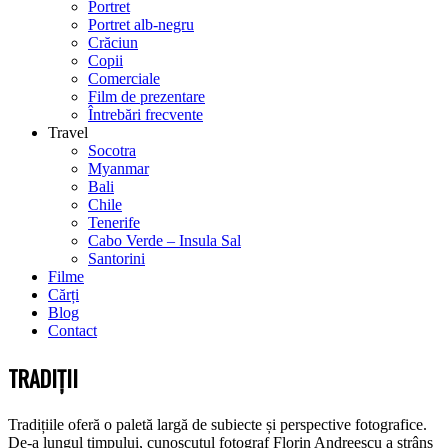
Portret
Portret alb-negru
Crăciun
Copii
Comerciale
Film de prezentare
Întrebări frecvente
Travel
Socotra
Myanmar
Bali
Chile
Tenerife
Cabo Verde – Insula Sal
Santorini
Filme
Cărți
Blog
Contact
TRADIȚII
Tradițiile oferă o paletă largă de subiecte și perspective fotografice.
De-a lungul timpului, cunoscutul fotograf Florin Andreescu a strâns