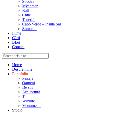
Socotra
Myanmar
Bali
Chile
Tenerife
Cabo Verde – Insula Sal
Santorini
Filme
Cărți
Blog
Contact
Home
Despre mine
Portofoliu
Peisaje
Oameni
De sus
Arhitectură
Tradiții
Wildlife
Monumente
Studio