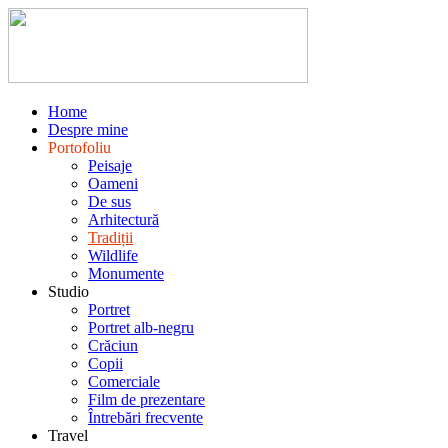
Home
Despre mine
Portofoliu
Peisaje
Oameni
De sus
Arhitectură
Tradiții
Wildlife
Monumente
Studio
Portret
Portret alb-negru
Crăciun
Copii
Comerciale
Film de prezentare
Întrebări frecvente
Travel